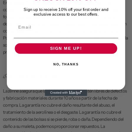
En el desafortunado evento de que su pedido llegue en una
condición menos que satisfactoria, por favor saque una o más
Sign up to receive 10% off your first order and
exclusive access to our best offers.
fotografías digitales del producto y una o más del contenedor
dentro del cual venía empacado. Luego, adjunte las fotografías a un
Email
correo electrónico y envíelo a la dirección contact@lazenne.com.
Por favor, incluya el número del pedido en el mensaje. Debe enviar la
solicitud antes de 3 días contados a partir de la entrega. Lazenne
SIGN ME UP!
procesará el cambio del producto averiado.
NO, THANKS
¿Qué cubierto por la garantía?
Lazenne asegura que las bolsas de Lazenne estén libres de defectos
y fabricación materiales durante 10 años a partir de la fecha de
compra. La garantía no cubre el daño resultante del abuso, el
tratamiento de la aerolínea o el desgaste. La garantía no cubre el
contenido de las bolsas si se pierde, roba o daña. Dependiendo del
daño a su maleta, podemos proporcionar repuestos. La