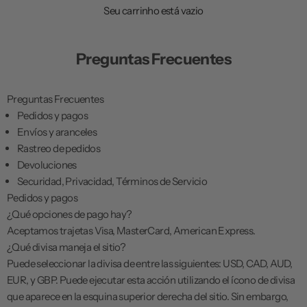
a
Seu carrinho está vazio
ç
ã
o
Preguntas Frecuentes
Preguntas Frecuentes
Pedidos y pagos
Envíos y aranceles
Rastreo de pedidos
Devoluciones
Securidad, Privacidad, Términos de Servicio
Pedidos y pagos
¿Qué opciones de pago hay?
Aceptamos trajetas Visa, MasterCard, American Express.
¿Qué divisa maneja el sitio?
Puede seleccionar la divisa de entre las siguientes: USD, CAD, AUD,
EUR, y GBP. Puede ejecutar esta acción utilizando el ícono de divisa
que aparece en la esquina superior derecha del sitio. Sin embargo,