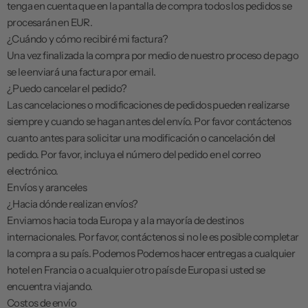
tenga en cuenta que en la pantalla de compra todos los pedidos se
procesarán en EUR.
¿Cuándo y cómo recibiré mi factura?
Una vez finalizada la compra por medio de nuestro proceso de pago
se le enviará una factura por email.
¿Puedo cancelar el pedido?
Las cancelaciones o modificaciones de pedidos pueden realizarse
siempre y cuando se hagan antes del envío. Por favor
contáctenos
cuanto antes para solicitar una modificación o cancelación del
pedido. Por favor, incluya el número del pedido en el correo
electrónico.
Envíos y aranceles
¿Hacia dónde realizan envíos?
Enviamos hacia toda Europa y a la mayoría de destinos
internacionales. Por favor, contáctenos si no le es posible completar
la compra a su país. Podemos Podemos hacer entregas a cualquier
hotel en Francia o a cualquier otro país de Europa si usted se
encuentra viajando.
Costos de envío