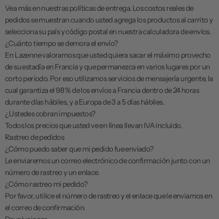
Vea más en nuestras
políticas de entrega
. Los costos reales de
pedidos se muestran cuando usted agrega los productos al carrito y
selecciona su país y código postal en nuestra calculadora de envíos.
¿Cuánto tiempo se demora el envío?
En Lazenne valoramos que usted quiera sacar el máximo provecho
de su estadía en Francia y que permanezca en varios lugares por un
corto periodo. Por eso utilizamos servicios de mensajería urgente, la
cual garantiza el 98 % de los envíos a Francia dentro de 24 horas
durante días hábiles, y a Europa de 3 a 5 días hábiles.
¿Ustedes cobran impuestos?
Todos los precios que usted ve en línea llevan IVA incluido.
Rastreo de pedidos
¿Cómo puedo saber que mi pedido fue enviado?
Le enviaremos un correo electrónico de confirmación junto con un
número de rastreo y un enlace.
¿Cómo rastreo mi pedido?
Por favor, utilice el número de rastreo y el enlace que le enviamos en
el correo de confirmación.