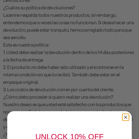
Devoluciones
¿Cuál es su política de devoluciones?
Lazenne respalda todos nuestros productos, sin embargo,
entendemos que a veces las cosas no funcionan. Si desea hacer una
devolución, puede estar tranquilo, hemos arreglado todo para que
sea sencillo.
Esta es nuestra política:
1. Usted debe realizar la devolución dentro de los 14 días posteriores
a la fecha de entrega.
2. El producto no debe haber sido utilizado y encontrarse en la
misma condición en que lo recibió. También debe estar en el
empaque original.
3. Los costos de devolución corren por cuenta del cliente.
¿Cómo debo proceder si quiero realizar una devolución?
Nuestro deseo es que usted esté satisfecho con los productos que
nos compre. Toda la mercancía de Lazenne puede devolverse
dentro de los 14 días posteriores a la compra, con un recibo original
y escribiendo al correo contact@lazenne.com
¿Y si el producto que compré está averiado?
UNLOCK 10% OFF